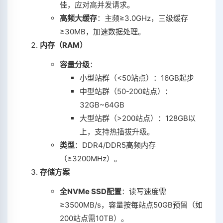
佳，应对高并发请求。
高频大缓存
‌：主频≥3.0GHz，三级缓存
≥30MB，加速数据处理。
内存（RAM）
容量分级
‌：
小型站群（<50站点）：16GB起步
中型站群（50-200站点）：
32GB~64GB
大型站群（>200站点）：128GB以
上，支持热插拔升级。
类型
‌：DDR4/DDR5高频内存
（≥3200MHz）。
存储方案
全NVMe SSD配置
‌：读写速度需
≥3500MB/s，容量按每站点50GB预留（如
200站点需10TB）。