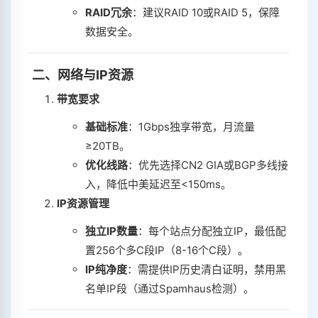
RAID冗余
‌：建议RAID 10或RAID 5，保障
数据安全。
‌
二、网络与IP资源
带宽要求
基础标准
‌：1Gbps独享带宽，月流量
≥20TB。
优化线路
‌：优先选择CN2 GIA或BGP多线接
入，降低中美延迟至<150ms。
IP资源管理
独立IP数量
‌：每个站点分配独立IP，最低配
置256个多C段IP（8-16个C段）。
IP纯净度
‌：需提供IP历史清白证明，禁用黑
名单IP段（通过Spamhaus检测）。