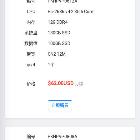
HKHPVP0612A
E5-2686 v4 2.3G 6 Core
12G DDR4
130GB SSD
100GB SSD
CN2 12M
1个
$62.00USD
月繳
立即購買
HKHPVP0808A