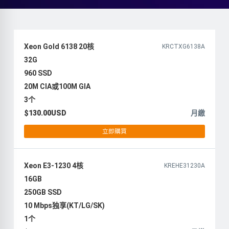
Xeon Gold 6138 20核
KRCTXG6138A
32G
960 SSD
20M CIA或100M GIA
3个
$130.00USD
月繳
立即購買
Xeon E3-1230 4核
KREHE31230A
16GB
250GB SSD
10 Mbps独享(KT/LG/SK)
1个