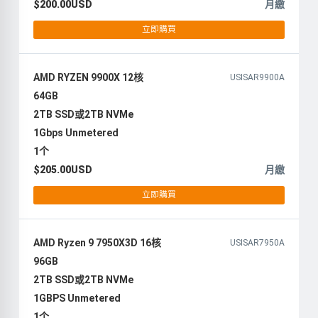
$200.00USD
月繳
立即購買
AMD RYZEN 9900X 12核
USISAR9900A
64GB
2TB SSD或2TB NVMe
1Gbps Unmetered
1个
$205.00USD
月繳
立即購買
AMD Ryzen 9 7950X3D 16核
USISAR7950A
96GB
2TB SSD或2TB NVMe
1GBPS Unmetered
1个