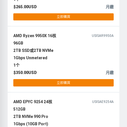
$265.00USD
月繳
立即購買
AMD Ryzen 9950X 16核
USISAR9950A
96GB
2TB SSD或2TB NVMe
1Gbps Unmetered
1个
$350.00USD
月繳
立即購買
AMD EPYC 9254 24核
USISAE9254A
512GB
2TB NVMe 990 Pro
1Gbps (10GB Port)