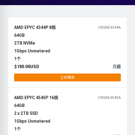
AMD EPYC 4344P 8核
USISAE4344A
64GB
2TB NVMe
1Gbps Unmetered
1个
$180.00USD
月繳
立即購買
AMD EPYC 4545P 16核
USISAE4545A
64GB
2 x 2TB SSD
1Gbps Unmetered
1个