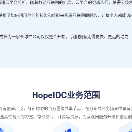
研究和搭建云平台分析。随着移动互联网的扩展，云平台的更新迭代，使得云
人设想了如何利用他们的技能和经验来构建互联网即服务，让每个人都能访问
创公司成长为一家全球性公司仅仅是个开始。 我们拥有走得更快、更远的动
HopeIDC业务范围
IDC拥有覆盖广泛，分布均匀的百万量级共享节点，在分布式业务场景中具有
量高性价比的带宽、存储空间、计算等资源，为互联网服务升级和前沿创