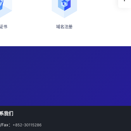
L证书
域名注册
系我们
l/Fax：
+852-30115286