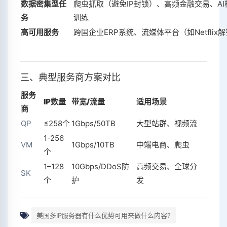
数据密集型任
爬虫抓取（避免IP封锁）、高频金融交易、AI
务
训练
高可用服务
跨国企业ERP系统、流媒体平台（如Netflix
三、典型服务商方案对比
服务
IP数量
带宽/流量
适用场景
商
QP
≤258个
1Gbps/50TB
大型站群、视频流
1-256
VM
1Gbps/10TB
中端电商、爬虫
个
1–128
10Gbps/DDoS防
高频交易、全球分
SK
个
护
发
美国多IP服务器有什么优势可用来做什么内容?