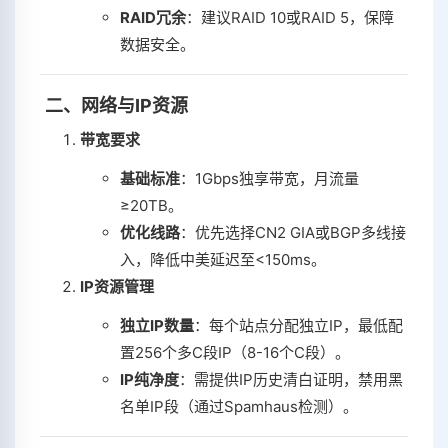
RAID冗余
‌：建议RAID 10或RAID 5，保障
数据安全。
‌
二、网络与IP资源
带宽要求
基础标准
‌：1Gbps独享带宽，月流量
≥20TB。
优化线路
‌：优先选择CN2 GIA或BGP多线接
入，降低中美延迟至<150ms。
IP资源管理
独立IP数量
‌：每个站点分配独立IP，最低配
置256个多C段IP（8-16个C段）。
IP纯净度
‌：需提供IP历史清白证明，禁用黑
名单IP段（通过Spamhaus检测）。