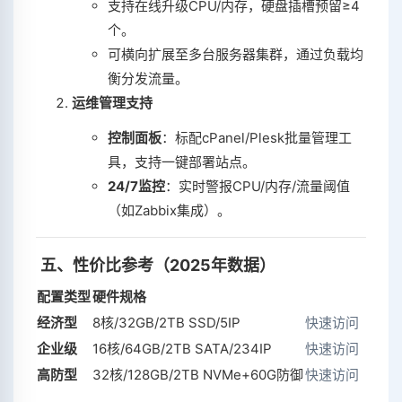
支持在线升级CPU/内存，硬盘插槽预留≥4
个。
可横向扩展至多台服务器集群，通过负载均
衡分发流量。
运维管理支持
控制面板
‌：标配cPanel/Plesk批量管理工
具，支持一键部署站点。
24/7监控
‌：实时警报CPU/内存/流量阈值
（如Zabbix集成）。
‌
五、性价比参考（2025年数据）
配置类型
硬件规格
经济型
8核/32GB/2TB SSD/5IP
快速访问
企业级
16核/64GB/2TB SATA/234IP
快速访问
高防型
32核/128GB/2TB NVMe+60G防御
快速访问