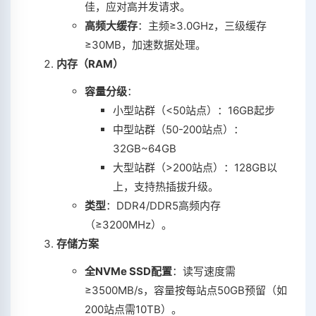
佳，应对高并发请求。
高频大缓存
‌：主频≥3.0GHz，三级缓存
≥30MB，加速数据处理。
内存（RAM）
容量分级
‌：
小型站群（<50站点）：16GB起步
中型站群（50-200站点）：
32GB~64GB
大型站群（>200站点）：128GB以
上，支持热插拔升级。
类型
‌：DDR4/DDR5高频内存
（≥3200MHz）。
存储方案
全NVMe SSD配置
‌：读写速度需
≥3500MB/s，容量按每站点50GB预留（如
200站点需10TB）。