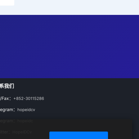
系我们
l/Fax：
+852-30115286
legram：
hopeidcv
legram：
hopeidc
itter：
HopeIDCv