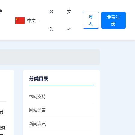
註
公
文
登
免费注
中文
入
册
告
档
分类目录
帮助支持
网站公告
局
新闻资讯
规避