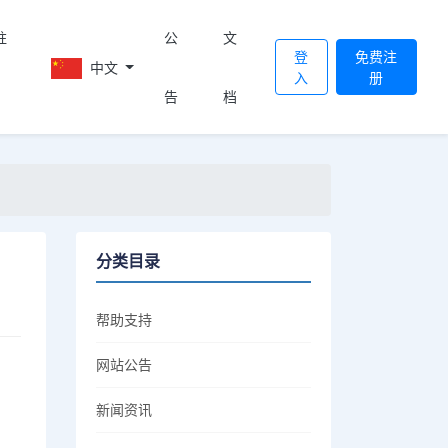
註
公
文
登
免费注
中文
入
册
告
档
分类目录
帮助支持
网站公告
新闻资讯