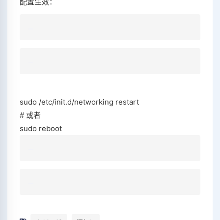
配置生效：
sudo /etc/init.d/networking restart
# 或者
sudo reboot