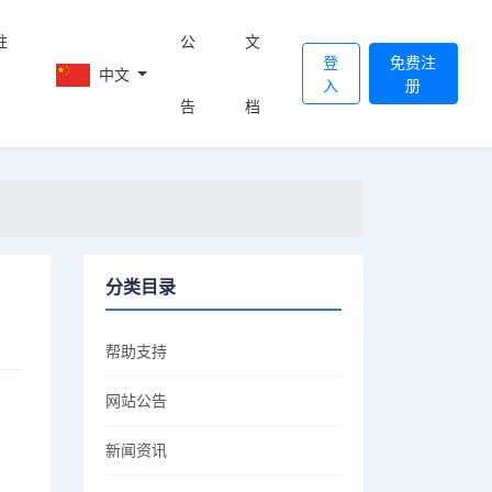
註
公
文
登
免费注
中文
入
册
告
档
分类目录
帮助支持
网站公告
新闻资讯