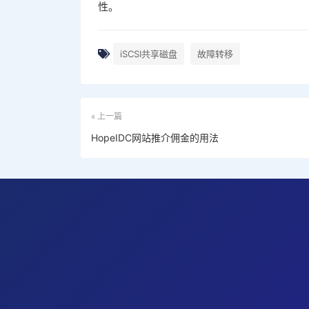
性。
iSCSI共享磁盘
故障转移
« 上一篇
HopeIDC网站推介佣金的用法