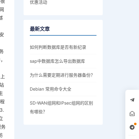
在很
优惠活动
网
甚
最新文章
安
。
如何判断数据库是否有新纪录
务
件，
sap中数据库怎么导出数据库
。
为什么需要定期进行服务器备份？
于上
站
Debian 常用命令大全
生
远程
SD-WAN组网和IPsec组网的区别
.
有哪些？
立
服务
访