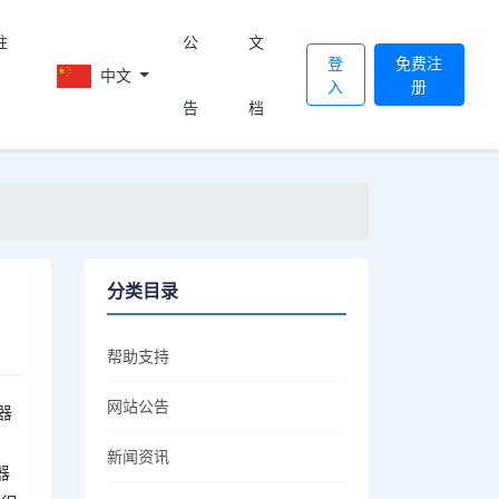
註
公
文
登
免费注
中文
入
册
告
档
分类目录
帮助支持
网站公告
器
新闻资讯
器