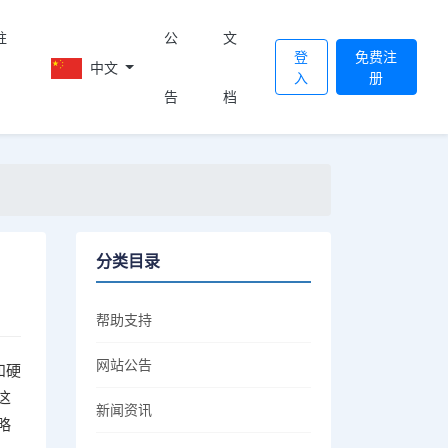
註
公
文
登
免费注
中文
入
册
告
档
分类目录
帮助支持
网站公告
和硬
这
新闻资讯
略