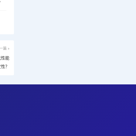
。
一篇 »
化性能
定性？