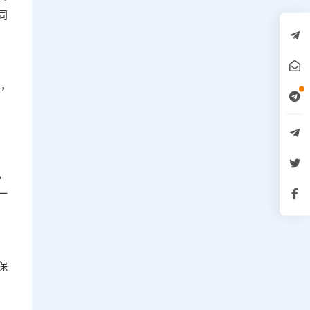
同
术，
，
一
保