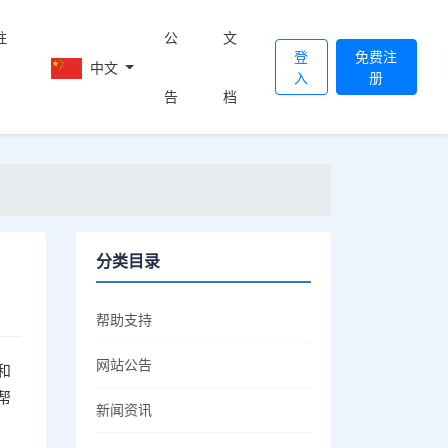
註
公
文
登
免费注
中文
入
册
告
档
分类目录
帮助支持
网站公告
和
帮
新闻资讯