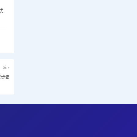
优
一篇 »
应步骤