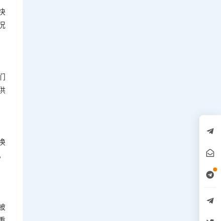
快
况
们
供
换
，
被
重