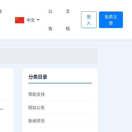
註
公
文
登
免费注
中文
入
册
告
档
分类目录
帮助支持
网站公告
一
新闻资讯