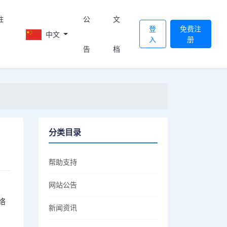
註
公
文
登
免费注
中文
入
册
告
档
分类目录
帮助支持
网站公告
络
新闻资讯