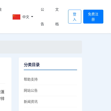
註
公
文
登
免费注
中文
入
册
告
档
分类目录
帮助支持
网站公告
续蓬
牌排
新闻资讯