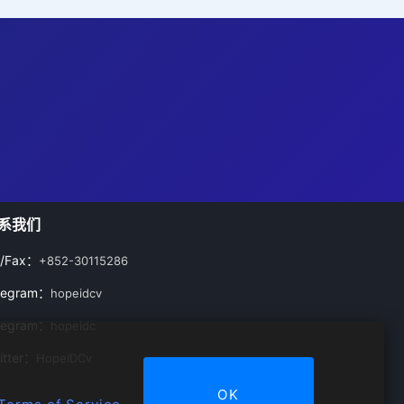
系我们
l/Fax：
+852-30115286
legram：
hopeidcv
legram：
hopeidc
itter：
HopeIDCv
OK