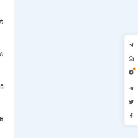
的
的
通
服