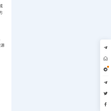
成
方
、
资源