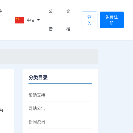
註
公
文
登
免费注
中文
入
册
告
档
分类目录
帮助支持
网站公告
为
新闻资讯