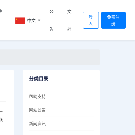
註
公
文
登
免费注
中文
入
册
告
档
分类目录
帮助支持
网站公告
一
能
新闻资讯