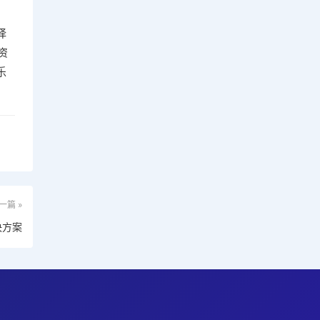
择
资
乐
一篇 »
决方案