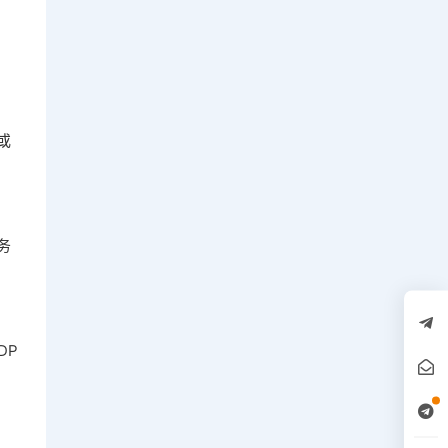
或
务
DP