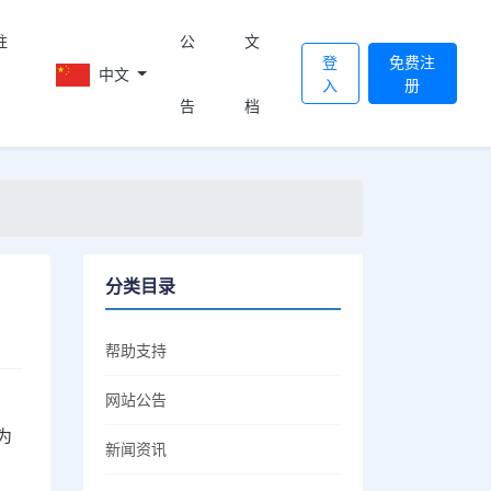
註
公
文
登
免费注
中文
入
册
告
档
分类目录
帮助支持
网站公告
为
新闻资讯