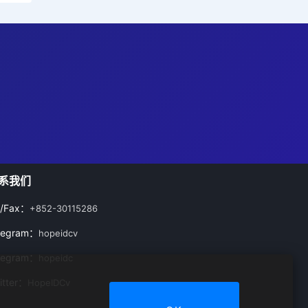
系我们
l/Fax：
+852-30115286
legram：
hopeidcv
legram：
hopeidc
itter：
HopeIDCv