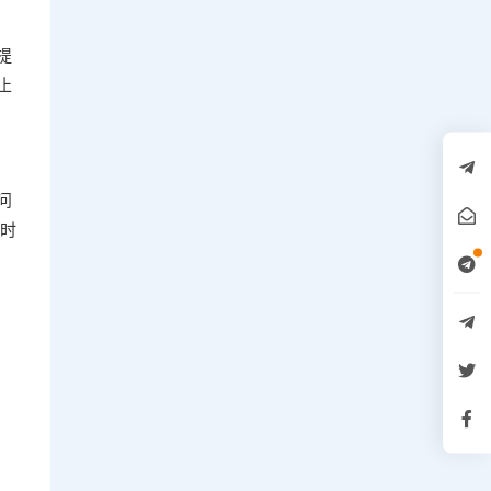
提
止
问
定时