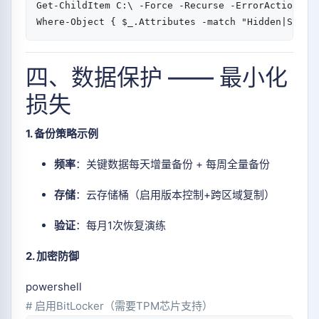
Get-ChildItem
 C:\ 
-
Force 
-
Recurse 
-
ErrorAction Si
Where-Object
{
$_
.
Attributes 
-match
"Hidden|Syste
四、数据保护 —— 最小化
损失
1. 备份策略示例
频率
：关键数据每天增量备份 + 每周全量备份
存储
：云存储桶（启用版本控制+跨区域复制）
验证
：每月1次恢复演练
2. 加密防御
powershell
# 启用BitLocker（需要TPM芯片支持）