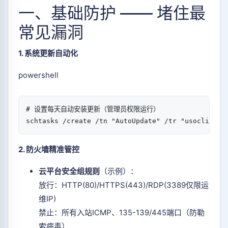
一、基础防护 —— 堵住最
常见漏洞
1. 系统更新自动化
powershell
# 设置每天自动安装更新（管理员权限运行）  
schtasks 
/
create 
/
tn 
"AutoUpdate"
/
tr 
"usoclient 
2. 防火墙精准管控
云平台安全组规则
（示例）：
放行：HTTP(80)/HTTPS(443)/RDP(3389仅限运
维IP)
禁止：所有入站ICMP、135-139/445端口（防勒
索病毒）