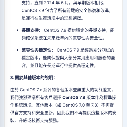
支持，直到 2024 年 6 月。與早期版本相比，
CentOS 7.9 包含了所有關鍵的安全修復和改進，
是運行在生產環境中的理想選擇。
長期支持：
CentOS 7.9 提供穩定的長期支持，能
夠確保系統在未來幾年內的兼容性與安全性。
兼容性與穩定性：
CentOS 7.9 是經過充分測試的
穩定版本，能夠保證與大部分常用應用和服務的兼
容，並且能在長期運行中提供高穩定性。
3. 關於其他版本的說明：
由於 CentOS 7.x 系列的各個版本並無重大的功能差異，
我們強烈建議所有客戶選擇
CentOS 7.9
版本作為標準操
作系統環境。其他版本（如 CentOS 7.0 至 7.8）不再提
供官方支持和安全更新，因此我們不再提供這些版本的安
裝、升級或技術支持服務。