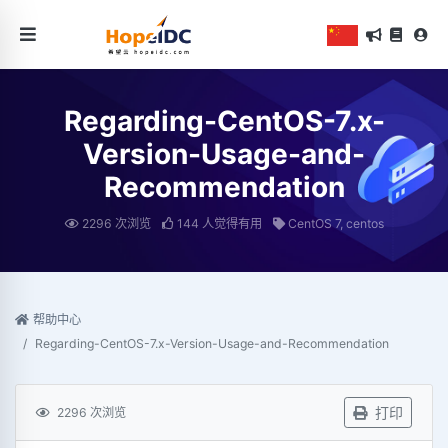
Regarding-CentOS-7.x-
Version-Usage-and-
Recommendation
2296 次浏览
144 人觉得有用
CentOS 7, centos
帮助中心
Regarding-CentOS-7.x-Version-Usage-and-Recommendation
打印
2296 次浏览