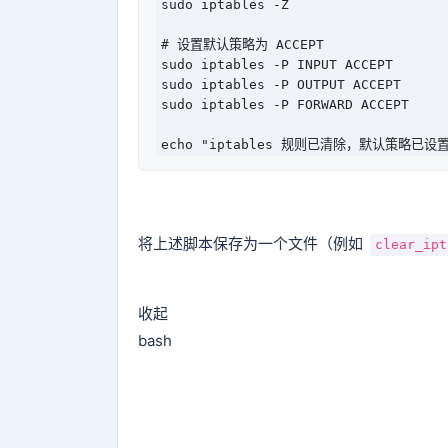
sudo iptables -Z

# 设置默认策略为 ACCEPT

sudo iptables -P INPUT ACCEPT

sudo iptables -P OUTPUT ACCEPT

sudo iptables -P FORWARD ACCEPT

将上述脚本保存为一个文件（例如
clear_ipt
收起
bash