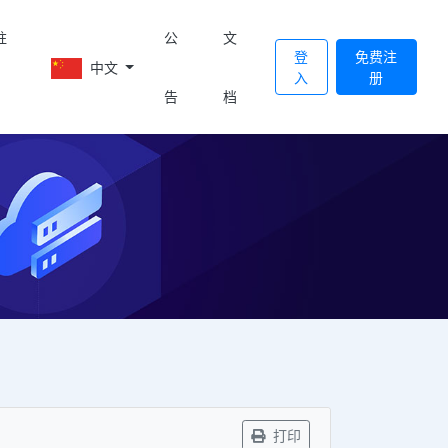
註
公
文
登
免费注
中文
入
册
告
档
打印