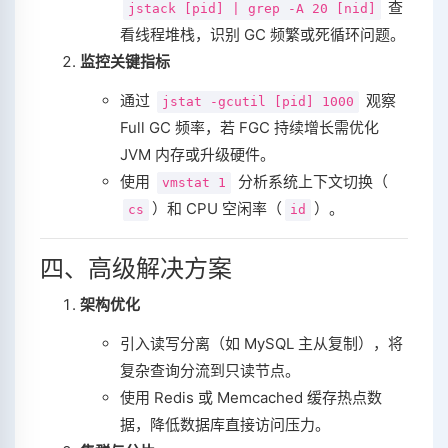
查
jstack [pid] | grep -A 20 [nid]
看线程堆栈，识别 GC 频繁或死循环问题。
监控关键指标
通过
观察
jstat -gcutil [pid] 1000
Full GC 频率，若 FGC 持续增长需优化
JVM 内存或升级硬件。
使用
分析系统上下文切换（
vmstat 1
）和 CPU 空闲率（
）。
cs
id
四、高级解决方案
架构优化
引入读写分离（如 MySQL 主从复制），将
复杂查询分流到只读节点。
使用 Redis 或 Memcached 缓存热点数
据，降低数据库直接访问压力。