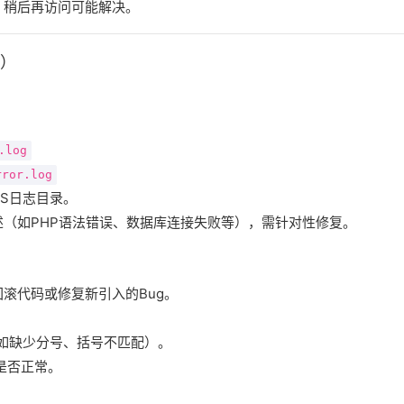
，稍后再访问可能解决。
）
.log
rror.log
IIS日志目录。
述（如PHP语法错误、数据库连接失败等），需针对性修复。
回滚代码或修复新引入的Bug。
法（如缺少分号、括号不匹配）。
是否正常。