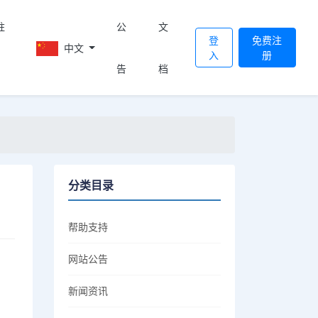
註
公
文
登
免费注
中文
入
册
告
档
分类目录
帮助支持
网站公告
新闻资讯