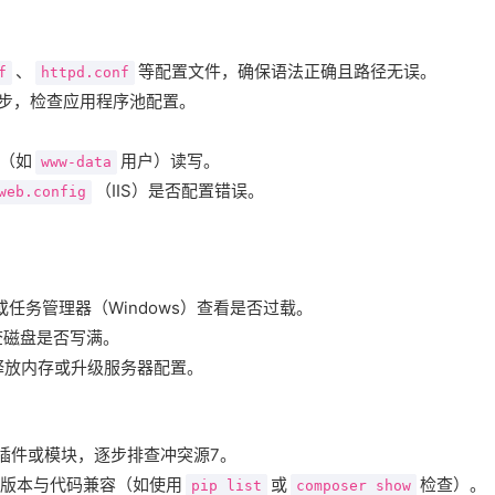
、
等配置文件，确保语法正确且路径无误。
f
httpd.conf
统同步，检查应用程序池配置。
（如
用户）读写。
www-data
（IIS）是否配置错误。
web.config
）或任务管理器（Windows）查看是否过载。
检查磁盘是否写满。
释放内存或升级服务器配置。
方插件或模块，逐步排查冲突源
7
。
展、库版本与代码兼容（如使用
或
检查）。
pip list
composer show