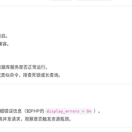
重启。
兼容。
数据库服务是否正常运行。
）或类似命令，排查死锁或长查询。
细错误信息（如PHP的
）。
display_errors = On
模拟高并发请求，观察是否触发资源瓶颈。