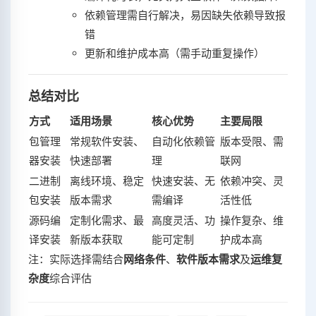
依赖管理需自行解决，易因缺失依赖导致报
错‌
更新和维护成本高（需手动重复操作）‌
总结对比
方式
适用场景
核心优势
主要局限
包管理
常规软件安装、
自动化依赖管
版本受限、需
器安装
快速部署
理
联网
二进制
离线环境、稳定
快速安装、无
依赖冲突、灵
包安装
版本需求
需编译
活性低
源码编
定制化需求、最
高度灵活、功
操作复杂、维
译安装
新版本获取
能可定制
护成本高
注：实际选择需结合‌
网络条件
‌、‌
软件版本需求
‌及‌
运维复
杂度
‌综合评估‌