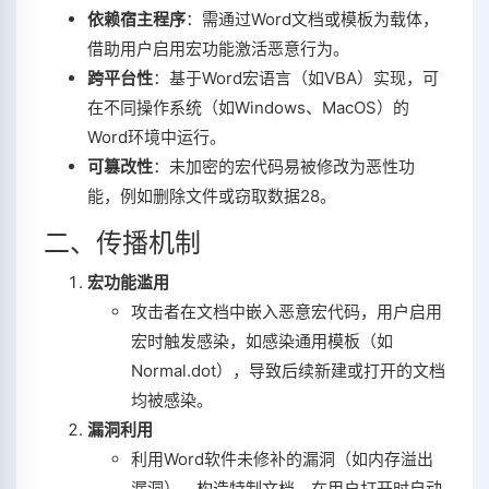
依赖宿主程序
‌：需通过Word文档或模板为载体，
借助用户启用宏功能激活恶意行为‌。
跨平台性
‌：基于Word宏语言（如VBA）实现，可
在不同操作系统（如Windows、MacOS）的
Word环境中运行‌。
可篡改性
‌：未加密的宏代码易被修改为恶性功
能，例如删除文件或窃取数据‌
2
8
。
二、传播机制
宏功能滥用
攻击者在文档中嵌入恶意宏代码，用户启用
宏时触发感染，如感染通用模板（如
Normal.dot），导致后续新建或打开的文档
均被感染‌。
漏洞利用
利用Word软件未修补的漏洞（如内存溢出
漏洞），构造特制文档，在用户打开时自动