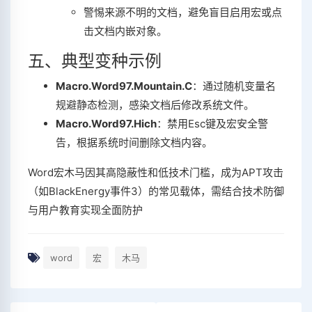
警惕来源不明的文档，避免盲目启用宏或点
击文档内嵌对象‌。
五、典型变种示例
Macro.Word97.Mountain.C
‌：通过随机变量名
规避静态检测，感染文档后修改系统文件‌。
Macro.Word97.Hich
‌：禁用Esc键及宏安全警
告，根据系统时间删除文档内容‌。
Word宏木马因其高隐蔽性和低技术门槛，成为APT攻击
（如BlackEnergy事件‌
3
）的常见载体，需结合技术防御
与用户教育实现全面防护‌
word
宏
木马