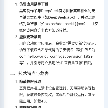
仿冒应用诱导下载
黑客制作了与DeepSeek官方图标高度相似的安
卓端恶意程序（如‌
DeepSeek.apk
‌），并通过网
络钓鱼链接（如hxxps://deepsekk[.]xxx）、社交
媒体或网盘等非官方渠道传播‌。
虚假更新陷阱
用户启动仿冒应用后，会收到“需要更新”的提示，
诱导下载包含恶意代码的子安装包（软件包名为
com.hello.world、com.vgsupervision_kit29
等），并引导用户启用“允许来自此来源”权限‌。
二、技术特点与危害
隐蔽权限获取
恶意程序通过请求设备管理器、无障碍服务等权
限，获取设备控制权，实现后台静默运行，甚至
阻止用户卸载‌
4
6
。
敏感数据窃取