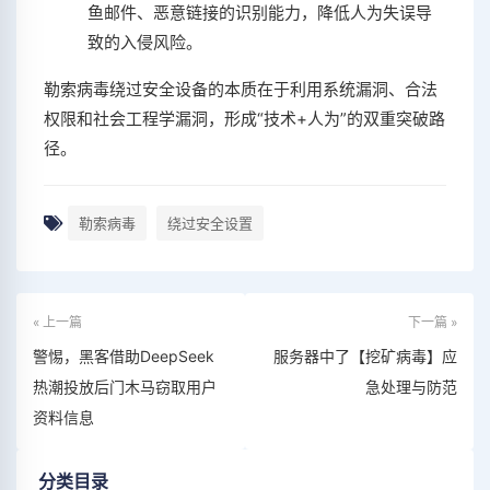
鱼邮件、恶意链接的识别能力，降低人为失误导
致的入侵风险‌。
勒索病毒绕过安全设备的本质在于利用系统漏洞、合法
权限和社会工程学漏洞，形成“技术+人为”的双重突破路
径‌。
勒索病毒
绕过安全设置
« 上一篇
下一篇 »
警惕，黑客借助DeepSeek
服务器中了【挖矿病毒】应
热潮投放后门木马窃取用户
急处理与防范
资料信息
分类目录