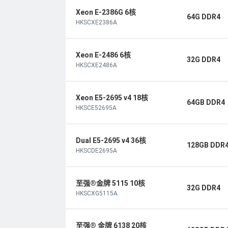
Xeon E-2386G 6核
64G DDR4
HKSCXE2386A
Xeon E-2486 6核
32G DDR4
HKSCXE2486A
Xeon E5-2695 v4 18核
64GB DDR4
HKSCE52695A
Dual E5-2695 v4 36核
128GB DDR
HKSCDE2695A
至强®金牌 5115 10核
32G DDR4
HKSCXG5115A
至强® 金牌 6138 20核