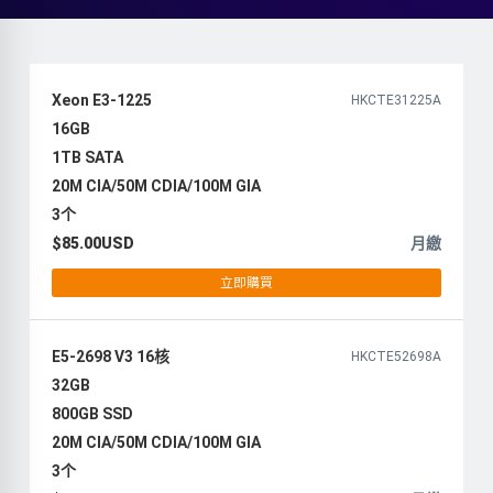
Xeon E3-1225
HKCTE31225A
16GB
1TB SATA
20M CIA/50M CDIA/100M GIA
3个
$85.00USD
月繳
立即購買
E5-2698 V3 16核
HKCTE52698A
32GB
800GB SSD
20M CIA/50M CDIA/100M GIA
3个