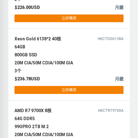
$226.00USD
月繳
立即購買
Xeon Gold 6138*2 40核
HKCTDG6138A
64GB
800GB SSD
20M CIA/50M CDIA/100M GIA
3个
$236.78USD
月繳
立即購買
AMD R7 9700X 8核
HKCTR79700A
64G DDR5
99OPRO 2TB M.2
20M CIA/50M CDIA/100M GIA