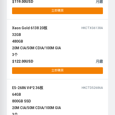
$119.00USD
月繳
立即購買
Xeon Gold 6138 20核
HKCTXG6138A
32GB
480GB
20M CIA/50M CDIA/100M GIA
3个
$122.00USD
月繳
立即購買
E5-2686 V4*2 36核
HKCTD52686A
64GB
800GB SSD
20M CIA/50M CDIA/100M GIA
3个