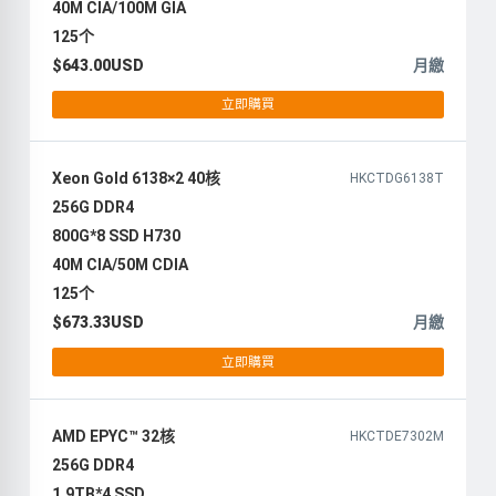
40M CIA/100M GIA
125个
$643.00USD
月繳
立即購買
Xeon Gold 6138×2 40核
HKCTDG6138T
256G DDR4
800G*8 SSD H730
40M CIA/50M CDIA
125个
$673.33USD
月繳
立即購買
AMD EPYC™ 32核
HKCTDE7302M
256G DDR4
1.9TB*4 SSD