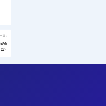
一篇 »
关键差
异？