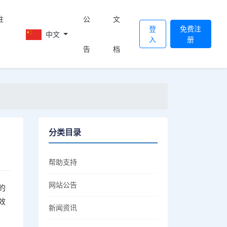
註
公
文
登
免费注
中文
入
册
告
档
分类目录
帮助支持
网站公告
的
效
新闻资讯