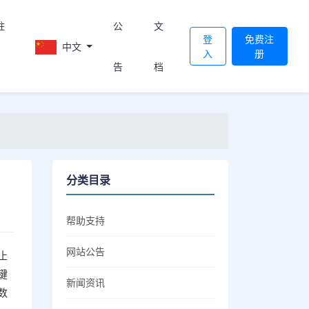
註
公
文
登
免费注
中文
入
册
告
档
分类目录
帮助支持
网站公告
止
键
新闻资讯
数