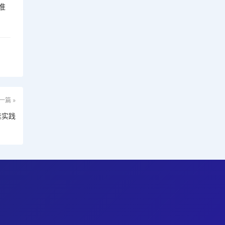
准
一篇 »
佳实践